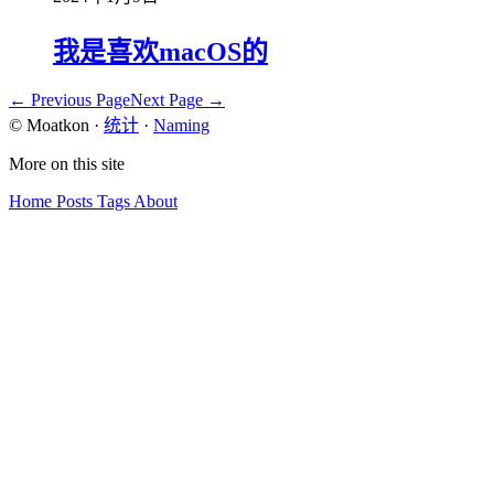
我是喜欢macOS的
← Previous Page
Next Page →
© Moatkon
·
统计
·
Naming
More on this site
Home
Posts
Tags
About