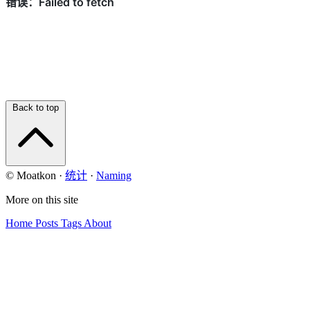
Back to top
© Moatkon
·
统计
·
Naming
More on this site
Home
Posts
Tags
About