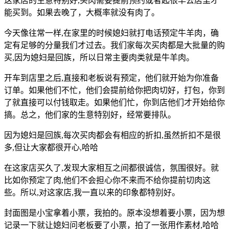
这家店的生意特别好,买肉需要提前预约或者起很早去店里才
能买到。如果去晚了，大概率就没有肉了。
今天像往常一样,在家里的时候媳妇就打电话预定牛羊肉，确
定有足够的分量我们才过去。我们家每次买肉都是大批量的购
买,因为媳妇是回族，所以日常主要肉类就是牛羊肉。
开车到店里之后,直接和老板说有预定，他们就开始为你准备
订单。如果他们不忙，他们会提前给你把肉切好，打包，你到
了就直接可以付钱取走。如果他们忙，你到店他们才开始给你
搞。总之，他们家的生意特别好，经常要排队。
因为媳妇是回族,每次买肉都会有相应的折扣,虽然折扣不是很
多,但让大家都很开心,哈哈
在这家店买久了,发现大家相互之间都很诚信，氛围很好。就
比如你预定了肉,他们不会担心你不来而不给你提前切肉这
些。所以,对这家店,我一直以来的印象都特别好。
封面图是小宝拿着小票，我拍的。原本没想着要小票，因为想
记录一下就让媳妇问老板要了小票，拍了一张用作素材,哈哈