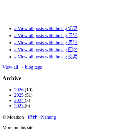
#
View all posts with the tag
记录
#
View all posts with the tag
日记
#
View all posts with the tag
周记
#
View all posts with the tag
回忆
#
View all posts with the tag
交易
View all
→
blog tags
Archive
2026
(10)
2025
(51)
2024
(2)
2023
(6)
© Moatkon
·
统计
·
Naming
More on this site