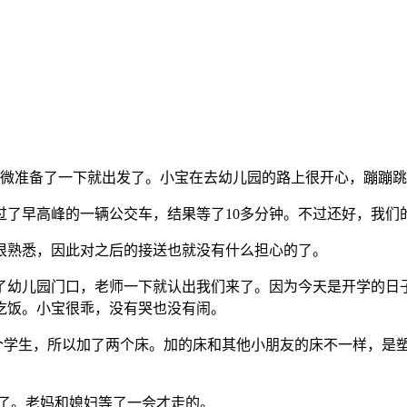
稍微准备了一下就出发了。小宝在去幼儿园的路上很开心，蹦蹦
过了早高峰的一辆公交车，结果等了10多分钟。不过还好，我们
很熟悉，因此对之后的接送也就没有什么担心的了。
了幼儿园门口，老师一下就认出我们来了。因为今天是开学的日
吃饭。小宝很乖，没有哭也没有闹。
2个学生，所以加了两个床。加的床和其他小朋友的床不一样，是
走了。老妈和媳妇等了一会才走的。