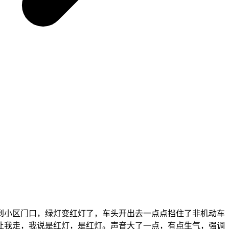
到小区门口，绿灯变红灯了，车头开出去一点点挡住了非机动车
让我走，我说是红灯，是红灯。声音大了一点，有点生气，强调