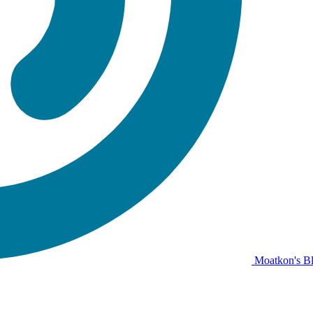
Moatkon's B