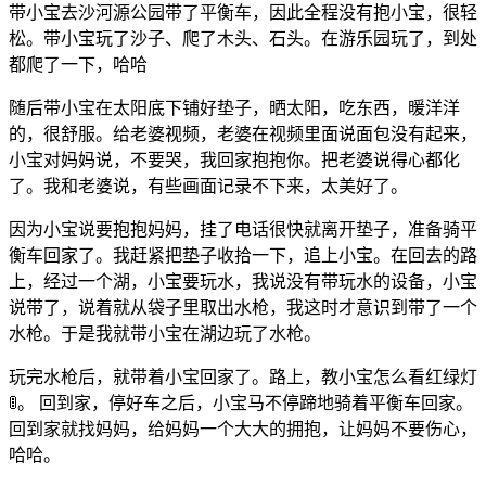
带小宝去沙河源公园带了平衡车，因此全程没有抱小宝，很轻
松。带小宝玩了沙子、爬了木头、石头。在游乐园玩了，到处
都爬了一下，哈哈
随后带小宝在太阳底下铺好垫子，晒太阳，吃东西，暖洋洋
的，很舒服。给老婆视频，老婆在视频里面说面包没有起来，
小宝对妈妈说，不要哭，我回家抱抱你。把老婆说得心都化
了。我和老婆说，有些画面记录不下来，太美好了。
因为小宝说要抱抱妈妈，挂了电话很快就离开垫子，准备骑平
衡车回家了。我赶紧把垫子收拾一下，追上小宝。在回去的路
上，经过一个湖，小宝要玩水，我说没有带玩水的设备，小宝
说带了，说着就从袋子里取出水枪，我这时才意识到带了一个
水枪。于是我就带小宝在湖边玩了水枪。
玩完水枪后，就带着小宝回家了。路上，教小宝怎么看红绿灯
🚦。 回到家，停好车之后，小宝马不停蹄地骑着平衡车回家。
回到家就找妈妈，给妈妈一个大大的拥抱，让妈妈不要伤心，
哈哈。