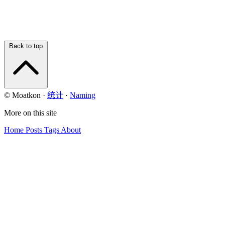
Back to top
© Moatkon
·
统计
·
Naming
More on this site
Home
Posts
Tags
About